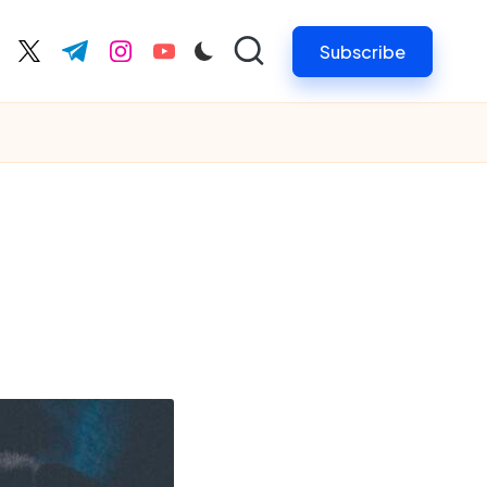
Subscribe
cebook.com
twitter.com
t.me
instagram.com
youtube.com