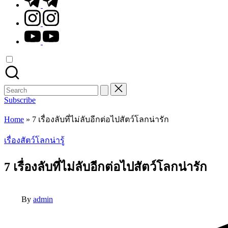
instagram.com
youtube.com
Search
for:
Subscribe
Home
»
7 เรื่องลับที่ไม่ลับอีกต่อไปสัตว์โลกน่ารัก
Posted
เรื่องสัตว์โลกน่ารู้
in
7 เรื่องลับที่ไม่ลับอีกต่อไปสัตว์โลกน่ารัก
Posted
By
admin
by