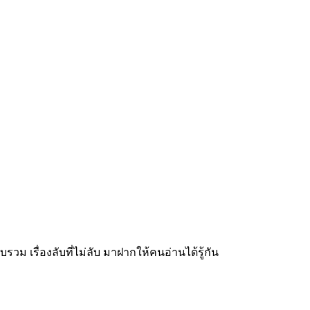
บรวม เรื่องลับที่ไม่ลับ มาฝากให้คนอ่านได้รู้กัน