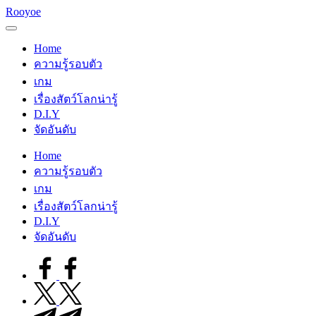
Skip
Rooyoe
to
content
Home
ความรู้รอบตัว
เกม
เรื่องสัตว์โลกน่ารู้
D.I.Y
จัดอันดับ
Home
ความรู้รอบตัว
เกม
เรื่องสัตว์โลกน่ารู้
D.I.Y
จัดอันดับ
facebook.com
twitter.com
t.me