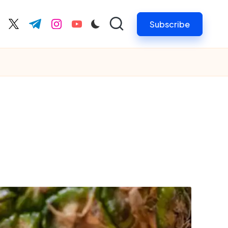
Subscribe
cebook.com
twitter.com
t.me
instagram.com
youtube.com