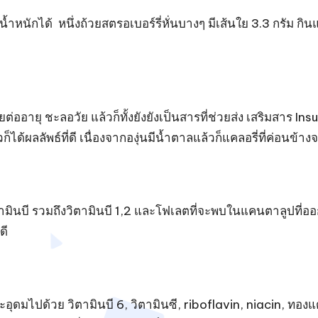
น้ำหนักได้ หนึ่งถ้วยสตรอเบอร์รี่หั่นบางๆ มีเส้นใย 3.3 กรัม 
ยต่ออายุ ชะลอวัย แล้วก็ทั้งยังยังเป็นสารที่ช่วยส่ง เสริมสาร
ก็ได้ผลลัพธ์ที่ดี เนื่องจากองุ่นมีน้ำตาลแล้วก็แคลอรี่ที่ค่อนข้า
ตามินบี รวมถึงวิตามินบี 1,2 และโฟเลตที่จะพบในแคนตาลูปที
ดี
ะอุดมไปด้วย วิตามินบี 6, วิตามินซี, riboflavin, niacin, ทอง