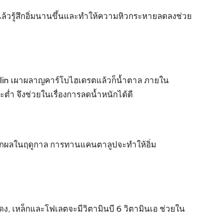
กินแล้วรู้สึกอิ่มนานขึ้นและทำให้ความหิวกระหายลดลงช่วย
 Insulin เผาผลาญคาร์โบไฮเดรตแล้วก็น้ำตาล ภายใน
งจะต่ำ จึงช่วยในเรื่องการลดน้ำหนักได้ดี
่ออกผลในฤดูกาล การทานแคนตาลูปจะทำให้อิ่ม
แดง, เหล็กและโฟเลตจะมีวิตามินบี 6 วิตามินเอ ช่วยใน