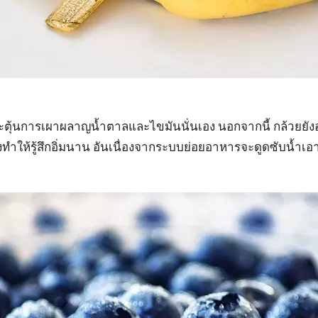
กระตุ้นการเผาผลาญน้ำตาลและไขมันนั่นเอง นอกจากนี้ กล้วยยั
ทำให้รู้สึกอิ่มนาน อันเนื่องจากระบบย่อยอาหารจะดูดซับน้ำเอาไ