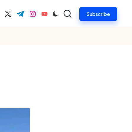
Subscribe
cebook.com
twitter.com
t.me
instagram.com
youtube.com