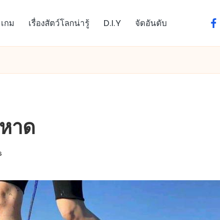
เกม
เรื่องสัตว์โลกน่ารู้
D.I.Y
จัดอันดับ
fa
ยหาด
s