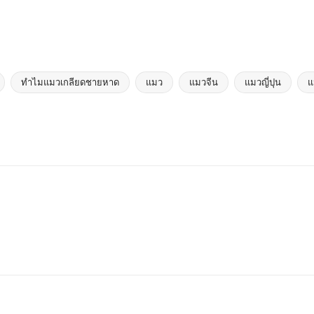
ทำไมแมวเกลียดชายหาด
แมว
แมวจีน
แมวญี่ปุน
แ