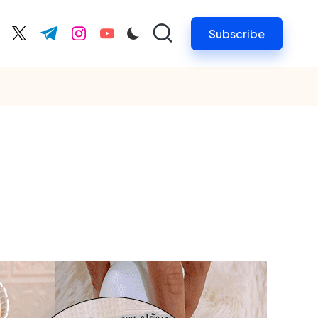
Subscribe
cebook.com
twitter.com
t.me
instagram.com
youtube.com